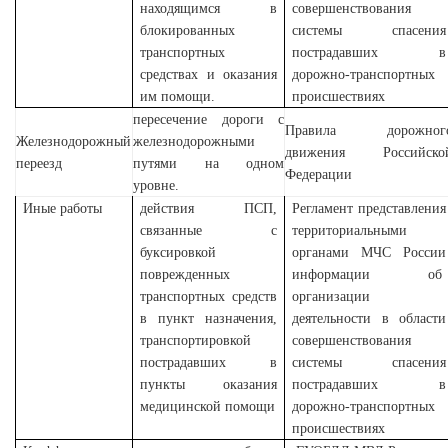
находящимся в
совершенствования
блокированных
системы спасения
транспортных
пострадавших в
средствах и оказания
дорожно-транспортных
им помощи.
происшествиях
пересечение дороги с
Правила дорожног
Железнодорожный
железнодорожными
движения Российско
переезд
путями на одном
Федерации
уровне.
Иные работы
действия ПСП,
Регламент
представления
связанные с
территориальными
буксировкой
органами МЧС России
поврежденных
информации об
транспортных средств
организации
в пункт назначения,
деятельности в области
транспортировкой
совершенствования
пострадавших в
системы спасения
пункты оказания
пострадавших в
медицинской помощи
дорожно-транспортных
происшествиях