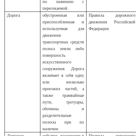
по значению с
пересекаемой.
Дорога
обустроенная или
Правила дорожного
приспособленная и
движения Российской
используемая для
Федерации
движения
транспортных средств
полоса земли либо
поверхность
искусственного
сооружения. Дорога
включает в себя одну
или несколько
проезжих частей, а
также трамвайные
пути, тротуары,
обочины и
разделительные
полосы при их
наличии
Дорожно-
событие, возникшее в
Правила дорожного