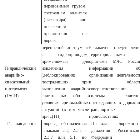
перевозимым грузом,
состоянием водителя
(пассажира) или
появлением
препятствия на
дороге.
переносной инструмент
Регламент
представлени
с гидроприводом,
территориальными
применяемый для
органами МЧС Росси
Гидравлический
извлечения
информации о
аварийно-
(деблокирования)
организации деятельност
спасательный
пострадавших при
в област
инструмент
выполнении аварийно
совершенствования
(ГАСИ)
спасательных работ в
системы спасени
условиях чрезвычайных
пострадавших в дорожно
ситуаций (в том числе
транспортных
при ДТП)
происшествиях
Главная дорога
дорога, обозначенная
Правила дорожного
знаками 2.1, 2.3.1 -
движения Российской
2.3.7 или 5.1, по
Федерации