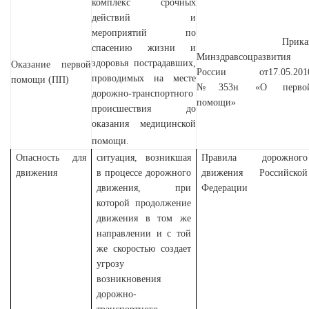
комплекс срочных
действий и
мероприятий по
Прика
спасению жизни и
Минздравсоцразвития
здоровья пострадавших,
Оказание первой
России от17.05.201
проводимых на месте
помощи (ПП)
№353н «О перво
дорожно-транспортного
помощи»
происшествия до
оказания медицинской
помощи.
Опасность для
ситуация, возникшая
Правила дорожного
движения
в процессе дорожного
движения Российской
движения, при
Федерации
которой продолжение
движения в том же
направлении и с той
же скоростью создает
угрозу
возникновения
дорожно-