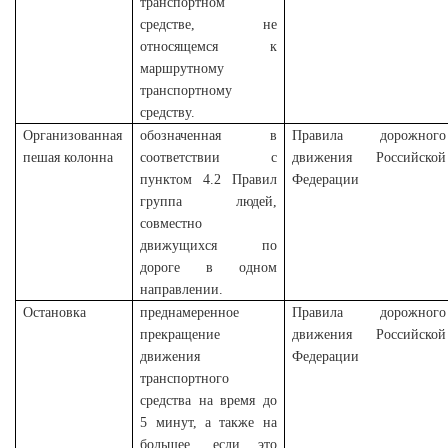
транспортном
средстве, не
относящемся к
маршрутному
транспортному
средству.
Организованная
обозначенная в
Правила дорожного
пешая колонна
соответствии с
движения Российской
пунктом 4.2 Правил
Федерации
группа людей,
совместно
движущихся по
дороге в одном
направлении.
Остановка
преднамеренное
Правила дорожного
прекращение
движения Российской
движения
Федерации
транспортного
средства на время до
5 минут, а также на
большее, если это