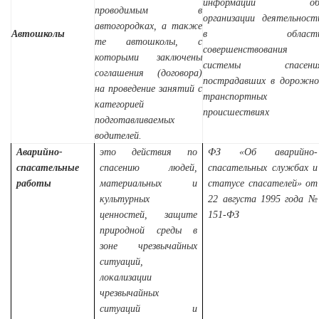
информации о
проводимым в
организации деятельност
автогородках, а также
Автошколы
в област
те автошколы, с
совершенствования
которыми заключены
системы спасени
соглашения (договора)
пострадавших в дорожно
на проведение занятий с
транспортных
категорией
происшествиях
подготавливаемых
водителей.
Аварийно-
это действия по
ФЗ «Об аварийно-
спасательные
спасению людей,
спасательных службах и
работы
материальных и
статусе спасателей» от
культурных
22 августа 1995 года №
ценностей, защите
151-ФЗ
природной среды в
зоне чрезвычайных
ситуаций,
локализации
чрезвычайных
ситуаций и