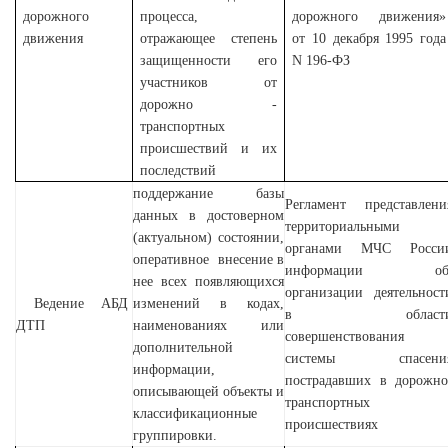
дорожного
процесса,
дорожного движения»
движения
отражающее степень
от 10 декабря 1995 года
защищенности его
N 196-ФЗ
участников от
дорожно -
транспортных
происшествий и их
последствий
поддержание базы
Регламент
представлени
данных в достоверном
территориальными
(актуальном) состоянии,
органами МЧС Росси
оперативное внесение в
информации о
нее всех появляющихся
организации деятельност
Ведение АБД
изменений в кодах,
в област
ДТП
наименованиях или
совершенствования
дополнительной
системы спасени
информации,
пострадавших в дорожно
описывающей объекты и
транспортных
классификационные
происшествиях
группировки.