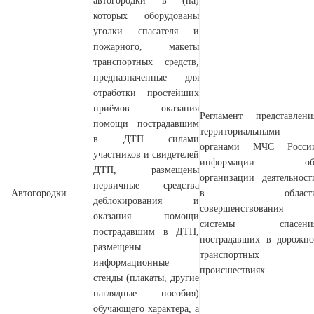
автогородки в (на)
которых оборудованы
уголки спасателя и
пожарного, макеты
транспортных средств,
предназначенные для
отработки простейших
приёмов оказания
Регламент
представлени
помощи пострадавшим
территориальными
в ДТП силами
органами МЧС Росси
участников и свидетелей
информации о
ДТП, размещены
организации деятельност
первичные средства
Автогородки
в област
деблокирования и
совершенствования
оказания помощи
системы спасени
пострадавшим в ДТП,
пострадавших в дорожно
размещены
транспортных
информационные
происшествиях
стенды (плакаты, другие
наглядные пособия)
обучающего характера, а