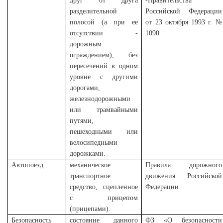
друг от друга
-Правительства
разделительной
Российской Федерации
полосой (а при ее
от 23 октября 1993 г. №
отсутствии -
1090
дорожным
ограждением), без
пересечений в одном
уровне с другими
дорогами,
железнодорожными
или трамвайными
путями,
пешеходными или
велосипедными
дорожками.
Автопоезд
механическое
Правила дорожного
транспортное
движения Российской
средство, сцепленное
Федерации
с прицепом
(прицепами).
Безопасность
состояние данного
ФЗ «О безопасности