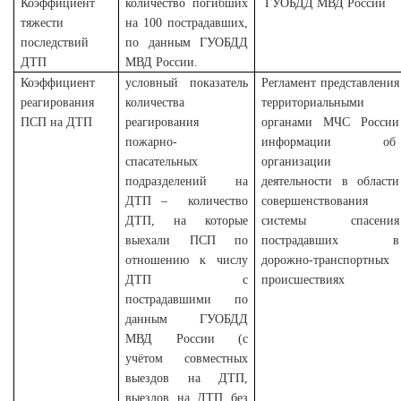
Коэффициент
количество погибших
ГУОБДД МВД России
тяжести
на 100 пострадавших,
последствий
по данным ГУОБДД
ДТП
МВД России.
Коэффициент
условный показатель
Регламент
представления
реагирования
количества
территориальными
ПСП на ДТП
реагирования
органами МЧС России
пожарно-
информации об
спасательных
организации
подразделений на
деятельности в области
ДТП – количество
совершенствования
ДТП, на которые
системы спасения
выехали ПСП по
пострадавших в
отношению к числу
дорожно-транспортных
ДТП с
происшествиях
пострадавшими по
данным ГУОБДД
МВД России (с
учётом совместных
выездов на ДТП,
выездов на ДТП без