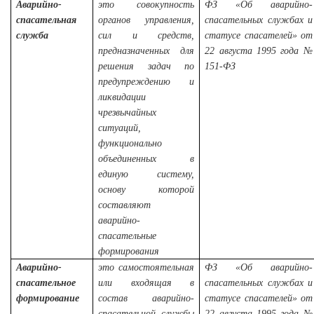
Аварийно-
это совокупность
ФЗ «Об аварийно-
спасательная
органов управления,
спасательных службах и
служба
сил и средств,
статусе спасателей» от
предназначенных для
22 августа 1995 года
№
решения задач по
151-ФЗ
предупреждению и
ликвидации
чрезвычайных
ситуаций,
функционально
объединенных в
единую систему,
основу которой
составляют
аварийно-
спасательные
формирования
Аварийно-
это самостоятельная
ФЗ «Об аварийно-
спасательное
или входящая в
спасательных службах и
формирование
состав аварийно-
статусе спасателей» от
спасательной службы
22 августа 1995 года
№