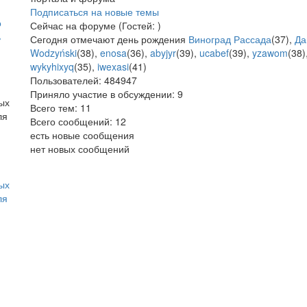
Подписаться на новые темы
о
Сейчас на форуме (Гостей: )
ь
Сегодня отмечают день рождения
Виноград Рассада
(
37
),
Да
Wodzyński
(
38
),
enosa
(
36
),
abyjyr
(
39
),
ucabef
(
39
),
yzawom
(
38
)
wykyhixyq
(
35
),
iwexasi
(
41
)
Пользователей:
484947
Приняло участие в обсуждении:
9
Всего тем:
11
Всего сообщений:
12
есть новые сообщения
нет новых сообщений
ых
ля