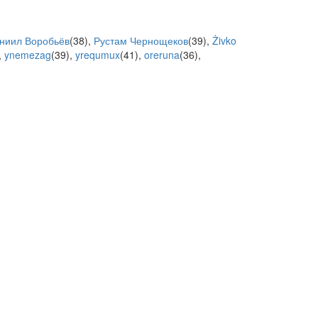
ниил Воробьёв
(
38
),
Рустам Чернощеков
(
39
),
Żivko
,
ynemezag
(
39
),
yrequmux
(
41
),
oreruna
(
36
),