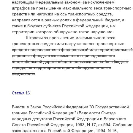
настоящим Федеральным законом, за исключением
штрафов за превышение максимального веса транспортных
средств или нагрузки на ось транспортных средств,
направляются в равных долях в федеральный бюджет, а
также в бюджет субъекта Российской Федерации, на
территории которого обнаружено такое нарушение.
Штрафы за превышение максимального веса
транспортных средств или нагрузки на ось транспортных
средств направляются в федеральный или территориальный
дорожные фонды в зависимости от принадлежности
автомобильной дороги общего пользования либо в бюджет
города, на территории которого обнаружено такое
нарушение.
Статья 16
Внести в Закон Российской Федерации "О Государственной
границе Российской Федерации" (Ведомости Съезда
народных депутатов Российской Федерации и Верховного
Совета Российской Федерации, 1993, N 17, ст.594; Собрание
законодательства Российской Федерации, 1994, N 16,