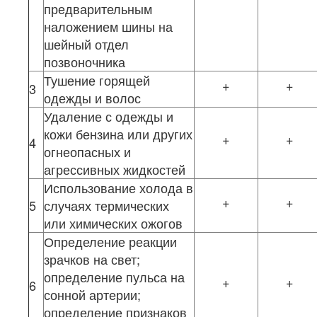
предварительным
наложением шины на
шейный отдел
позвоночника
Тушение горящей
+
+
3
одежды и волос
Удаление с одежды и
кожи бензина или других
+
+
4
огнеопасных и
агрессивных жидкостей
Использование холода в
+
+
5
случаях термических
или химических ожогов
Определение реакции
зрачков на свет;
определение пульса на
+
+
6
сонной артерии;
определение признаков