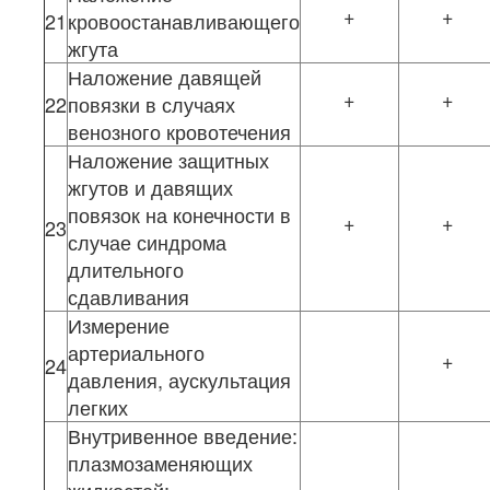
+
+
21
кровоостанавливающего
жгута
Наложение давящей
+
+
22
повязки в случаях
венозного кровотечения
Наложение защитных
жгутов и давящих
повязок на конечности в
+
+
23
случае синдрома
длительного
сдавливания
Измерение
артериального
+
24
давления, аускультация
легких
Внутривенное введение:
плазмозаменяющих