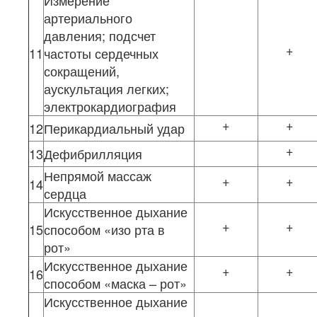
Измерение
артериального
давления; подсчет
+
11
частоты сердечных
сокращений,
аускультация легких;
электрокардиография
+
+
12
Перикардиальный удар
+
13
Дефибрилляция
Непрямой массаж
+
+
14
сердца
Искусственное дыхание
+
+
15
способом «изо рта в
рот»
Искусственное дыхание
+
+
16
способом «маска – рот»
Искусственное дыхание