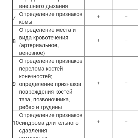
внешнего дыхания
Определение признаков
+
+
7
комы
Определение места и
вида кровотечения
+
+
8
(артериальное,
венозное)
Определение признаков
перелома костей
конечностей;
+
+
9
определение признаков
повреждения костей
таза, позвоночника,
ребер и грудины
Определение признаков
+
+
10
синдрома длительного
сдавления