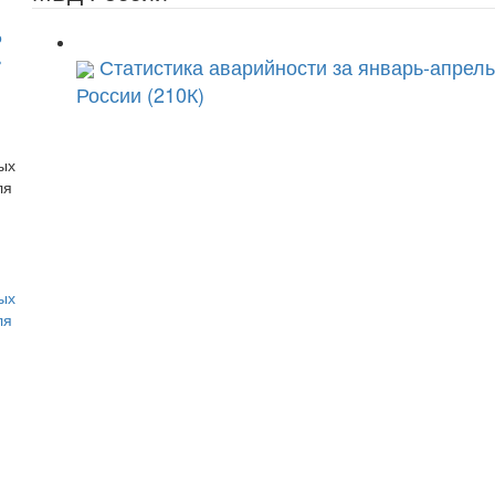
о
ь
Статистика аварийности за январь-апрел
России (210К)
ых
ля