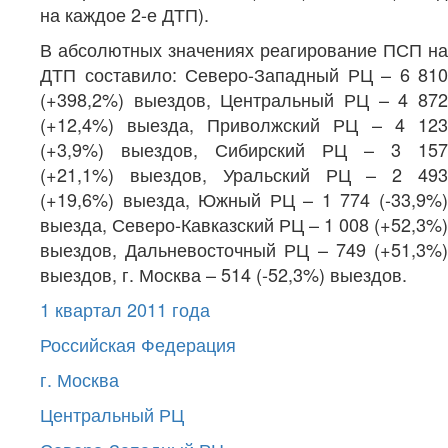
на каждое 2-е ДТП).
В абсолютных значениях реагирование ПСП на
ДТП составило: Северо-Западный РЦ – 6 810
(+398,2%) выездов, Центральный РЦ – 4 872
(+12,4%) выезда, Приволжский РЦ – 4 123
(+3,9%) выездов, Сибирский РЦ – 3 157
(+21,1%) выездов, Уральский РЦ – 2 493
(+19,6%) выезда, Южный РЦ – 1 774 (-33,9%)
выезда, Северо-Кавказский РЦ – 1 008 (+52,3%)
выездов, Дальневосточный РЦ – 749 (+51,3%)
выездов, г. Москва – 514 (-52,3%) выездов.
1 квартал 2011 года
Российская Федерация
г. Москва
Центральный РЦ