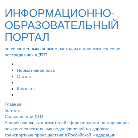
ИНФОРМАЦИОННО-
ОБРАЗОВАТЕЛЬНЫЙ
ПОРТАЛ
по современным формам, методам и приемам спасения
пострадавших в ДТП
Нормативная база
Статьи
Контакты
Главная
Контент
Спасение при ДТП
Анализ основных показателей эффективности реагирования
пожарно-спасательных подразделений на дорожно-
транспортные происшествия в Российской Федерации