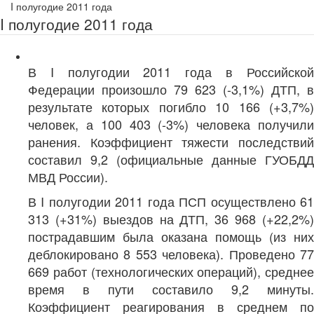
I полугодие 2011 года
I полугодие 2011 года
В I полугодии 2011 года в Российской
Федерации произошло 79 623 (-3,1%) ДТП, в
результате которых погибло 10 166 (+3,7%)
человек, а 100 403 (-3%) человека получили
ранения. Коэффициент тяжести последствий
составил 9,2 (официальные данные ГУОБДД
МВД России).
В I полугодии 2011 года ПСП осуществлено 61
313 (+31%) выездов на ДТП, 36 968 (+22,2%)
пострадавшим была оказана помощь (из них
деблокировано 8 553 человека). Проведено 77
669 работ (технологических операций), среднее
время в пути составило 9,2 минуты.
Коэффициент реагирования в среднем по