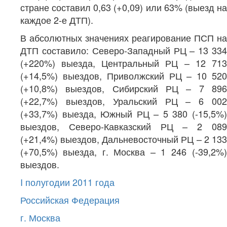
стране составил 0,63 (+0,09) или 63% (выезд на
каждое 2-е ДТП).
В абсолютных значениях реагирование ПСП на
ДТП составило: Северо-Западный РЦ – 13 334
(+220%) выезда, Центральный РЦ – 12 713
(+14,5%) выездов, Приволжский РЦ – 10 520
(+10,8%) выездов, Сибирский РЦ – 7 896
(+22,7%) выездов, Уральский РЦ – 6 002
(+33,7%) выезда, Южный РЦ – 5 380 (-15,5%)
выездов, Северо-Кавказский РЦ – 2 089
(+21,4%) выездов, Дальневосточный РЦ – 2 133
(+70,5%) выезда, г. Москва – 1 246 (-39,2%)
выездов.
I полугодии 2011 года
Российская Федерация
г. Москва