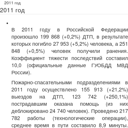
2011 год
2011 год
В 2011 году в Российской Федерации
произошло 199 868 (+0,2%) ДТП, в результате
которых погибло 27 953 (+5,2%) человека, а 251
848 (+0,5%) человек получили ранения.
Коэффициент тяжести последствий составил
10,0 (официальные данные ГУОБДД МВД
России).
Пожарно-спасательными подразделениями в
2011 году осуществлено 155 913 (+21,2%)
выездов на ДТП, 123 742 (+250,1%)
пострадавшим оказана помощь (из них
деблокировано 24 740 человек). Проведено 217
782 работы (технологические операции),
среднее время в пути составило 8,9 минуты.