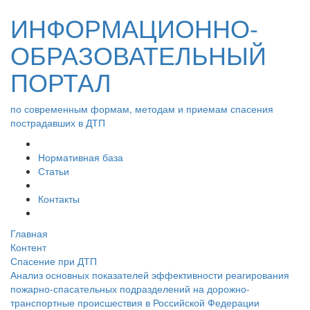
ИНФОРМАЦИОННО-
ОБРАЗОВАТЕЛЬНЫЙ
ПОРТАЛ
по современным формам, методам и приемам спасения
пострадавших в ДТП
Нормативная база
Статьи
Контакты
Главная
Контент
Спасение при ДТП
Анализ основных показателей эффективности реагирования
пожарно-спасательных подразделений на дорожно-
транспортные происшествия в Российской Федерации