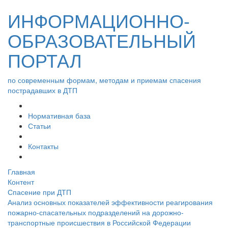
ИНФОРМАЦИОННО-
ОБРАЗОВАТЕЛЬНЫЙ
ПОРТАЛ
по современным формам, методам и приемам спасения
пострадавших в ДТП
Нормативная база
Статьи
Контакты
Главная
Контент
Спасение при ДТП
Анализ основных показателей эффективности реагирования
пожарно-спасательных подразделений на дорожно-
транспортные происшествия в Российской Федерации