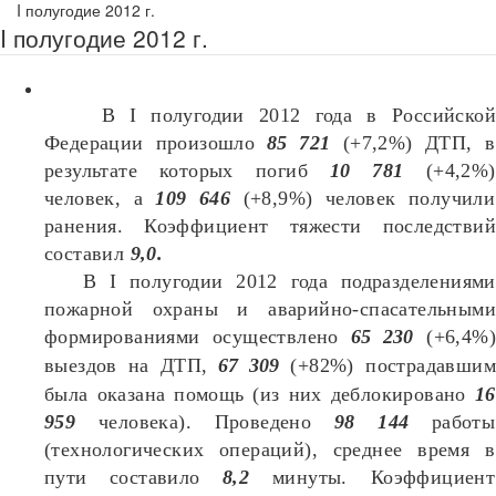
I полугодие 2012 г.
I полугодие 2012 г.
В
I
полугодии 2012 года в Российской
Федерации произошло
85 721
(+7,2%) ДТП, в
результате которых погиб
10 781
(+4,2%)
человек, а
109 646
(+8,9%) человек получили
ранения. Коэффициент тяжести последствий
составил
9,0.
В I полугодии 2012 года подразделениями
пожарной охраны и аварийно-спасательными
формированиями осуществлено
65 230
(+6,4%)
выездов на ДТП,
67 309
(+82%) пострадавшим
была оказана помощь (из них деблокировано
16
959
человека). Проведено
98 144
работы
(технологических операций), среднее время в
пути составило
8,2
минуты. Коэффициент