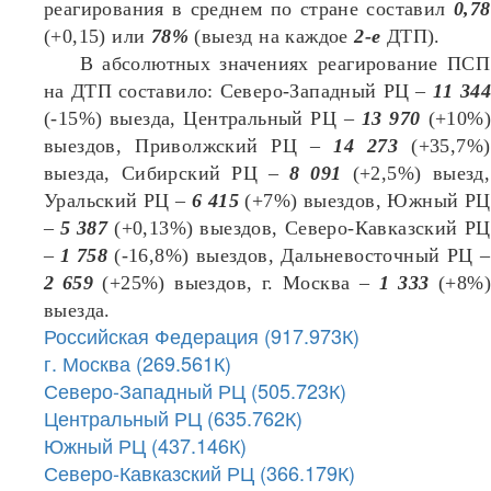
реагирования в среднем по стране составил
0,78
(+0,15) или
78%
(выезд на каждое
2-е
ДТП).
В абсолютных значениях реагирование ПСП
на ДТП составило: Северо-Западный РЦ –
11 344
(-15%) выезда, Центральный РЦ –
13 970
(+10%)
выездов, Приволжский РЦ –
14 273
(+35,7%)
выезда, Сибирский РЦ –
8 091
(+2,5%) выезд,
Уральский РЦ –
6 415
(+7%) выездов, Южный РЦ
–
5 387
(+0,13%) выездов, Северо-Кавказский РЦ
–
1 758
(-16,8%) выездов, Дальневосточный РЦ –
2 659
(+25%) выездов, г. Москва –
1 333
(+8%)
выезда.
Российская Федерация (917.973К)
г. Москва (269.561К)
Северо-Западный РЦ (505.723К)
Центральный РЦ (635.762К)
Южный РЦ (437.146К)
Северо-Кавказский РЦ (366.179К)