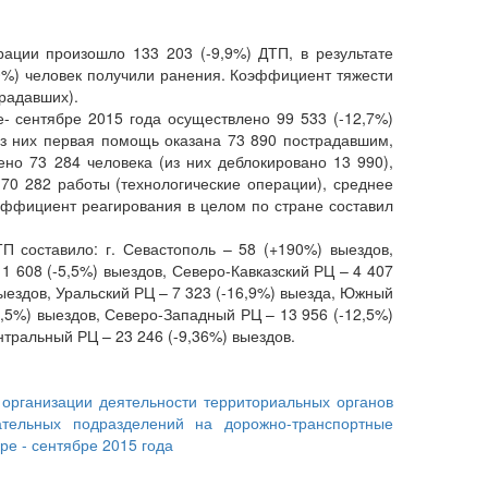
ции произошло 133 203 (-9,9%) ДТП, в результате
-10%) человек получили ранения. Коэффициент тяжести
традавших).
сентябре 2015 года осуществлено 99 533 (-12,7%)
з них первая помощь оказана 73 890 пострадавшим,
но 73 284 человека (из них деблокировано 13 990),
70 282 работы (технологические операции), среднее
эффициент реагирования в целом по стране составил
оставило: г. Севастополь – 58 (+190%) выездов,
 1 608 (-5,5%) выездов, Северо-Кавказский РЦ – 4 407
выездов, Уральский РЦ – 7 323 (-16,9%) выезда, Южный
0,5%) выездов, Северо-Западный РЦ – 13 956 (-12,5%)
нтральный РЦ – 23 246 (-9,36%) выездов.
низации деятельности территориальных органов
тельных подразделений на дорожно-транспортные
ре - сентябре 2015 года