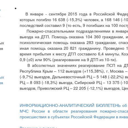
о
В январе - сентябре 2015 года в Российской Федера
ь
которых погибло 16 638 (-15,3%) человек, а 168 146 (
последствий составил 9 (то есть, 9 погибших на 100 пос
Пожарно-спасательными подразделениями в январе- 
выезда на ДТП. Помощь оказана 104 360 гражданам, и
психологическая помощь оказана 283 гражданам, спасе
иная помощь оказана 20 821 гражданину. Проведено 1
время прибытия к месту ДТП составило 6,4 минуты. Ко
0,9 (±0) или 90% (реагирование на 9 ДТП из 10-ти).
В абсолютных значениях реагирование ПСП на ДТП с
Республика Крым – 112 выездов (+115,38%), г. Москва –
(-9,7%) выездов, Дальневосточный РЦ – 5 148 (-22,2%) 
ых
РЦ – 8 093 (-18,3%) выезда, Сибирский РЦ – 13 375 (-1
ля
выездов, Приволжский РЦ – 22 205 (-12,1%) выездов, Це
ИНФОРМАЦИОННО-АНАЛИТИЧЕСКИЙ БЮЛЛЕТЕНЬ об орга
МЧС России в области реагирования пожарно-спаса
происшествия в субъектах Российской Федерации в янва