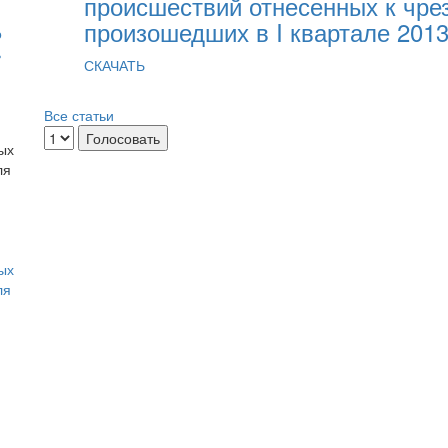
происшествий отнесенных к чр
произошедших в I квартале 2013
о
ь
СКАЧАТЬ
Все статьи
ых
ля