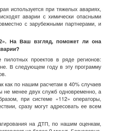
орая используется при тяжелых авариях,
оисходят аварии с химически опасными
совместно с зарубежными партнерами, и
2». На Ваш взгляд, поможет ли она
аварии?
е пилотных проектов в ряде регионов:
тане. В следующем году в эту программу
ов.
ак как по нашим расчетам в 40% случаев
ы не менее двух служб одновременно, а
бразом, при системе «112» операторы,
твии, сразу могут адресовать ее всем
агирования на ДТП, по нашим оценкам,
оставляет не более 9 минут. Безусловно,