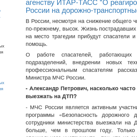
агенству ИТАР-ТАСС "О реагир
России на дорожно-транспортны
о
ь
В России, несмотря на снижение общего ч
по-прежнему, высок. Жизнь пострадавших 
на место трагедии прибудут спасатели и
помощь.
О работе спасателей, работающих
подразделений, внедрении новых те
профессиональным спасателям расска
Министра МЧС России.
ых
- Александр Петрович, насколько част
ля
выезжать на ДТП?
- МЧС России является активным участ
программы «Безопасность дорожного 
сотрудники министерства выезжали на 
больше, чем в прошлом году. Только