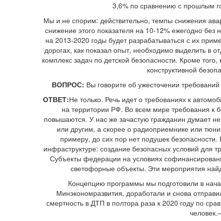
3,6% по сравнению с прошлым го
Мы и не спорим: действительно, темпы снижения ава
снижение этого показателя на 10-12% ежегодно без 
на 2013-2020 годы будет разрабатываться с их прим
дорогах, как показал опыт, необходимо выделить в о
комплекс задач по детской безопасности. Кроме того
конструктивной безоп
ВОПРОС:
Вы говорите об ужесточении требований
ОТВЕТ:
Не только. Речь идет о требованиях к автомо
на территории РФ. Во всем мире требования к 
повышаются. У нас же зачастую гражданин думает не 
или другим, а скорее о радиоприемнике или тюни
примеру, до сих пор нет подушек безопасности.
инфраструктуре: создание безопасных условий для т
Субъекты федерации на условиях софинансирован
светофорные объекты. Эти мероприятия найд
Концепцию программы мы подготовили в начал
Минэкономразвития, доработали и снова отправил
смертность в ДТП в полтора раза к 2020 году по срав
человек