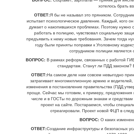
хотелось брать вз
ОТВЕТ:
Я бы не называл это пряником. Сотрудни
испытает психологическое давление. Каждый, кого он 
думает о накопившихся проблемах. Поэтому нужно с
работать в полицию, чувствовал социальную защи
предъявить к нему новые требования. Зачем тогда ну
году были приняты поправки к Уголовному кодек
сотрудником полиции является 
ВОПРОС:
В рамках реформ, связанных с работой ГИ
стандартам. Станут ли ПДД законом? 
ОТВЕТ:
На самом деле нам совсем невыгодно прини
затрагивает многомиллионную армию и водителей, и
изменения в постановление правительства (ПДД утв
проще. Сейчас мы готовим, к примеру, предложения 
числе и в ГОСТы по дорожным знакам и средствам
проект на сайте. Постараемся, чтобы специал
отреагировали. Проект новой ФЦП в след
ВОПРОС:
О каких изменен
ОТВЕТ:
Создание инфраструктуры и безопасных ус