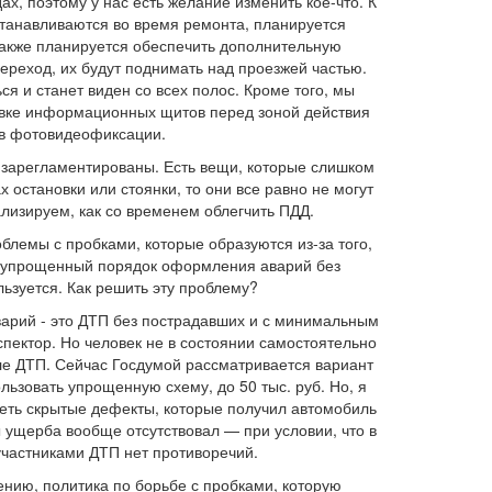
х, поэтому у нас есть желание изменить кое-что. К
танавливаются во время ремонта, планируется
Также планируется обеспечить дополнительную
реход, их будут поднимать над проезжей частью.
ся и станет виден со всех полос. Кроме того, мы
овке информационных щитов перед зоной действия
в фотовидеофиксации.
м зарегламентированы. Есть вещи, которые слишком
 остановки или стоянки, то они все равно не могут
ализируем, как со временем облегчить ПДД.
блемы с пробками, которые образуются из-за того,
 и упрощенный порядок оформления аварий без
льзуется. Как решить эту проблему?
арий - это ДТП без пострадавших и с минимальным
пектор. Но человек не в состоянии самостоятельно
ле ДТП. Сейчас Госдумой рассматривается вариант
ьзовать упрощенную схему, до 50 тыс. руб. Но, я
деть скрытые дефекты, которые получил автомобиль
ы ущерба вообще отсутствовал — при условии, что в
участниками ДТП нет противоречий.
нию, политика по борьбе с пробками, которую