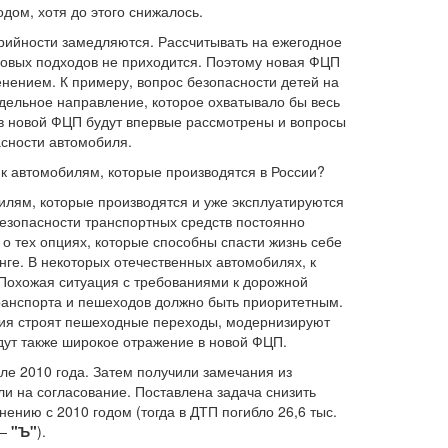
дом, хотя до этого снижалось.
рийности замедляются. Рассчитывать на ежегодное
новых подходов не приходится. Поэтому новая ФЦП
енением. К примеру, вопрос безопасности детей на
тдельное направление, которое охватывало бы весь
, в новой ФЦП будут впервые рассмотрены и вопросы
асности автомобиля.
 к автомобилям, которые производятся в России?
билям, которые производятся и уже эксплуатируются
безопасности транспортных средств постоянно
о тех опциях, которые способны спасти жизнь себе
нге. В некоторых отечественных автомобилях, к
 Похожая ситуация с требованиями к дорожной
ранспорта и пешеходов должно быть приоритетным.
ия строят пешеходные переходы, модернизируют
ут также широкое отражение в новой ФЦП.
е 2010 года. Затем получили замечания из
и на согласование. Поставлена задача снизить
нению с 2010 годом (тогда в ДТП погибло 26,6 тыс.
.—
"Ъ"
).