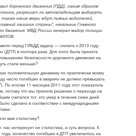
ил дорожного движения (ПДД), каким образом
очника, разрешат ли автовладельцам выбирать
а также какие меры ждут пьяных водителей,
главный гаишник страны", начальник Главного
го движения МВД России генерал-майор полиции
НИЛОВ.
авило перед ГИБДД задачу — снизить к 2013 году
 (ДТП) в полтора раза. Для этого была принята
повышению безопасности дорожного движения на
нуть стали меньше?
ную положительную динамику по практически всему
оду число погибших в авариях не должно превышать
"
). По итогам 11 месяцев 2011 года этот показатель
ным, потому что мы приняли решение о переходе на
бшим считался тот, кто умер в течение семи дней
о было сделано в соответствии с международными
тами.
ило вам статистику?
 нас интересует не статистика, а суть вопроса. К
 года, количество погибших в ДТП увеличилось на