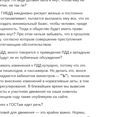
ятки, не так ли?
к ГИБДД ежедневно рискует жизнью и постоянно
останавливает, пытается высказать ему все, что он
оздать минимальный базис, чтобы человек, придя
щенность. Тогда и общество будет иметь право
жен кнут? При этом нельзя забывать, что в прошлом
су, согласно которым совершение преступления
отягчающим обстоятельством.
БДД, много говорится о приведении ПДД к западным
Будут ли их публичные обсуждения?
мать изменения к ПДД кулуарно, потому что это
 пешеходов, и пассажиров. Но делать это, внося
ерждаются кабинетом министров.—
"Ъ"
), технически
по внесению изменений в нормативные акты, в том
 регулирования. В ближайшее время мы вывесим
исты и участники движения на наши новеллы
ующем году также опубликуем на сайте.
иях к ГОСТам идет речь?
ловий для движения — это крайне важно. Нормы,