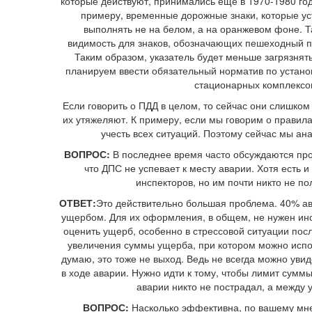
которые действуют, принимались еще в 1970-1980 года
примеру, временные дорожные знаки, которые ус
выполнять не на белом, а на оранжевом фоне. 
видимость для знаков, обозначающих пешеходный пе
Таким образом, указатель будет меньше загрязнять
планируем ввести обязательный норматив по устан
стационарных комплексо
Если говорить о ПДД в целом, то сейчас они слишко
их утяжеляют. К примеру, если мы говорим о правилах
учесть всех ситуаций. Поэтому сейчас мы ан
ВОПРОС:
В последнее время часто обсуждаются про
что ДПС не успевает к месту аварии. Хотя есть
инспекторов, но им почти никто не по
ОТВЕТ:
Это действительно большая проблема. 40% ав
ущербом. Для их оформления, в общем, не нужен инс
оценить ущерб, особенно в стрессовой ситуации пос
увеличения суммы ущерба, при котором можно испол
думаю, это тоже не выход. Ведь не всегда можно уви
в ходе аварии. Нужно идти к тому, чтобы лимит сумм
аварии никто не пострадал, а между 
ВОПРОС:
Насколько эффективна, по вашему мне