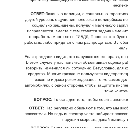
инспект
ОТВЕТ:
Законы о полиции, о социальных гарантиях
другой уровень ощущения человека в полицейских по
социально защищены, получали маленькую зарплат
исправляется, вместе с тем ставится задача изменит
проработал много лет в ГИБДД. Процесс этот будет
работать, либо придется с ним распрощаться. В любом 
нель
Если гражданин видит, что нарушаются его права, он 
В этом случае у нас появится объективная оценка ра
говорить, изменился ли сотрудник. Безусловно, для
средства. Многие граждане пользуются видеорегис
законно и даже рекомендовано. То же самое де
автомобилях, с одной стороны, чтобы защитить инспек
тоже контро
ВОПРОС:
То есть для того, чтобы ловить инспе
ОТВЕТ:
Нас регулярно обвиняют в том, что мы яко
показатели. Но ведь инспектор часто набирает показа
нарушил скорость, давай выпишу т
ВОПРОС:
Соцпакет, зарплаты — пряник для инспек