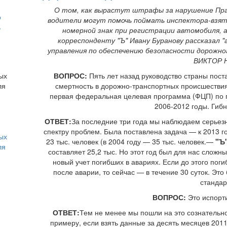
О том, как вырастут штрафы за нарушение Прав
о
водители могут помочь поймать инспектора-взят
ь
номерной знак при регистрации автомобиля, 
корреспонденту "Ъ" Ивану Буранову рассказал "
управления по обеспечению безопасности дорожно
ВИКТОР 
ВОПРОС:
Пять лет назад руководство страны пост
смертность в дорожно-транспортных происшествиях
первая федеральная целевая программа (ФЦП) по 
2006-2012 годы. Гиб
ОТВЕТ:
За последние три года мы наблюдаем серьез
спектру проблем. Была поставлена задача — к 2013 г
ых
23 тыс. человек (в 2004 году — 35 тыс. человек.—
"Ъ
ля
составляет 25,2 тыс. Но этот год был для нас слож
новый учет погибших в авариях. Если до этого поги
после аварии, то сейчас — в течение 30 суток. Эт
стандар
ВОПРОС:
Это испорт
ОТВЕТ:
Тем не менее мы пошли на это сознательно:
примеру, если взять данные за десять месяцев 2011