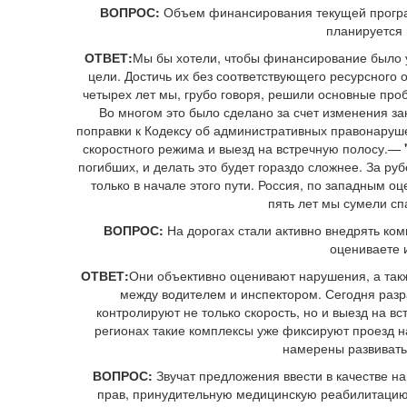
ВОПРОС:
Объем финансирования текущей програм
планируется 
ОТВЕТ:
Мы бы хотели, чтобы финансирование было у
цели. Достичь их без соответствующего ресурсного 
четырех лет мы, грубо говоря, решили основные про
Во многом это было сделано за счет изменения зак
поправки к Кодексу об административных правонаруш
скоростного режима и выезд на встречную полосу.—
погибших, и делать это будет гораздо сложнее. За ру
только в начале этого пути. Россия, по западным о
пять лет мы сумели спа
ВОПРОС:
На дорогах стали активно внедрять к
оцениваете 
ОТВЕТ:
Они объективно оценивают нарушения, а такж
между водителем и инспектором. Сегодня разр
контролируют не только скорость, но и выезд на в
регионах такие комплексы уже фиксируют проезд 
намерены развивать
ВОПРОС:
Звучат предложения ввести в качестве н
прав, принудительную медицинскую реабилитацию в