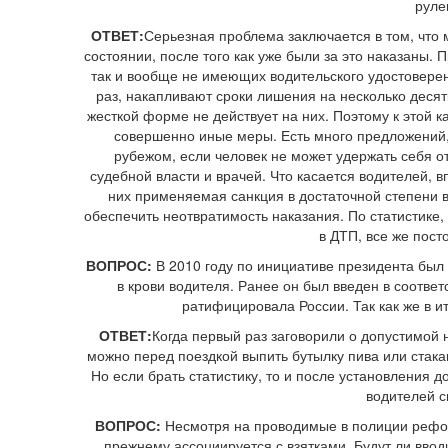
руле
ОТВЕТ:
Серьезная проблема заключается в том, что м
состоянии, после того как уже были за это наказаны. 
так и вообще не имеющих водительского удостовере
раз, накапливают сроки лишения на несколько десятк
жесткой форме не действует на них. Поэтому к этой 
совершенно иные меры. Есть много предложений,
рубежом, если человек не может удержать себя о
судебной власти и врачей. Что касается водителей,
них применяемая санкция в достаточной степени 
обеспечить неотвратимость наказания. По статистике
в ДТП, все же пост
ВОПРОС:
В 2010 году по инициативе президента бы
в крови водителя. Ранее он был введен в соответ
ратифицировала России. Так как же в и
ОТВЕТ:
Когда первый раз заговорили о допустимой н
можно перед поездкой выпить бутылку пива или стака
Но если брать статистику, то и после установления 
водителей с
ВОПРОС:
Несмотря на проводимые в полиции рефор
прежнему ассоциируется с взятками. Будут ли вво