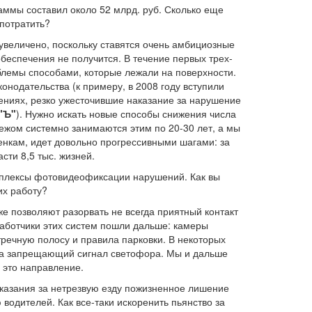
мы составил около 52 млрд. руб. Сколько еще
потратить?
величено, поскольку ставятся очень амбициозные
обеспечения не получится. В течение первых трех-
блемы способами, которые лежали на поверхности.
онодательства (к примеру, в 2008 году вступили
ениях, резко ужесточившие наказание за нарушение
"Ъ"
). Нужно искать новые способы снижения числа
бежом системно занимаются этим по 20-30 лет, а мы
ценкам, идет довольно прогрессивными шагами: за
сти 8,5 тыс. жизней.
омплексы фотовидеофиксации нарушений. Как вы
их работу?
е позволяют разорвать не всегда приятный контакт
аботчики этих систем пошли дальше: камеры
стречную полосу и правила парковки. В некоторых
на запрещающий сигнал светофора. Мы и дальше
 это направление.
аказания за нетрезвую езду пожизненное лишение
одителей. Как все-таки искоренить пьянство за