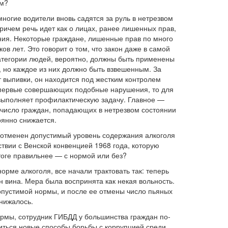
м?
ногие водители вновь садятся за руль в нетрезвом
Причем речь идет как о лицах, ранее лишенных прав,
ния. Некоторые граждане, лишенные прав по много
ов лет. Это говорит о том, что закон даже в самой
категории людей, вероятно, должны быть применены
 но каждое из них должно быть взвешенным. За
т выпивки, он находится под жестким контролем
 впервые совершающих подобные нарушения, то для
выполняет профилактическую задачу. Главное —
, число граждан, попадающих в нетрезвом состоянии
оянно снижается.
л отменен допустимый уровень содержания алкоголя
ствии с Венской конвенцией 1968 года, которую
тоге правильнее — с нормой или без?
орме алкоголя, все начали трактовать так: теперь
н вина. Мера была воспринята как некая вольность.
допустимой нормы, и после ее отмены число пьяных
нижалось.
мы, сотрудник ГИБДД у большинства граждан по-
диться новые способы борьбы с коррупцией среди