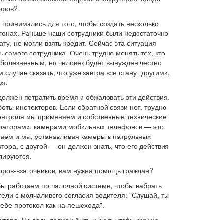
оров?
 принимались для того, чтобы создать несколько
гонах. Раньше наши сотрудники были недостаточно
у, не могли взять кредит. Сейчас эта ситуация
ь самого сотрудника. Очень трудно менять тех, кто
 болезненным, но человек будет вынужден честно
случае сказать, что уже завтра все станут другими,
зя.
должен потратить время и обжаловать эти действия.
боты инспекторов. Если обратной связи нет, трудно
 контроля мы применяем и собственные технические
траторами, камерами мобильных телефонов — это
лаем и мы, устанавливая камеры в патрульных
тора, с другой — он должен знать, что его действия
лируются.
кторов-взяточников, вам нужна помощь граждан?
бы работаем по палочной системе, чтобы набрать
тели с молчаливого согласия водителя: "Слушай, ты
ебе протокол как на пешехода".
тора. Но ведь должен быть и кнут, чтобы ему не