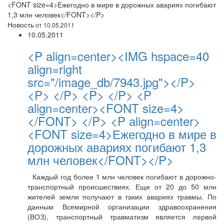
<FONT size=4>Ежегодно в мире в дорожных авариях погибают
1,3 млн человек</FONT></P>
Новость
от 10.05.2011
10.05.2011
<P align=center><IMG hspace=40
align=right
src="/image_db/7943.jpg"></P>
<P> </P> <P> </P> <P
align=center><FONT size=4>
</FONT> </P> <P align=center>
<FONT size=4>Ежегодно в мире в
дорожных авариях погибают 1,3
млн человек</FONT></P>
Каждый год более 1 млн человек погибают в дорожно-
транспортный происшествиях. Еще от 20 до 50 млн
жителей земли получают в таких авариях травмы. По
данным Всемирной организации здравоохранения
(ВОЗ), транспортный травматизм является первой