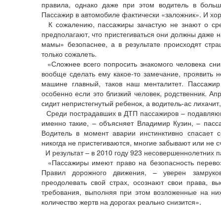
правила, однако даже при этом водитель в больш
Пассажир в автомобиле фактически «заложник». И хор
К сожалению, пассажиры зачастую не знают о сред
предполагают, что пристегиваться они должны даже на
мамы» безопаснее, а в результате происходят стра
только сожалеть.
«Сложнее всего попросить знакомого человека сниз
вообще сделать ему какое-то замечание, проявить н
машине главный, таков наш менталитет. Пассажир
особенно если это близкий человек, родственник. А
сидит непристегнутый ребенок, а водитель-ас лихачит,
Среди пострадавших в ДТП пассажиров – подавляющ
именно такие, – объясняет Владимир Кузин, – пасса
Водитель в момент аварии инстинктивно спасает с
никогда не пристегиваются, многие забывают или не 
И результат – в 2010 году 923 несовершеннолетних п
«Пассажиры имеют право на безопасность перевоз
Правил дорожного движения, – уверен замруков
преодолевать свой страх, осознают свои права, вы
требования, выполняя при этом возложенные на ни
количество жертв на дорогах реально снизится».