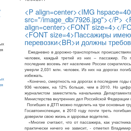
<P align=center><IMG hspace=40 a
о
ь
src="/image_db/7926.jpg"></P> 
align=center><FONT size=4></FO
<FONT size=4>Пассажиры имеют
перевозки<BR>и должны требова
Ежедневно в дорожно-транспортных происшествиях 
человек, каждый третий из них – пассажир. По п
последние восемь лет население России сократилось 
умерли 2,031 млн. человек. Из них на дорогах поги
избежать.
ых
«Конечно, смертность на дорогах в последние годы с
ля
936 человек, на 12% больше, чем в 2010. Но цифры
журналистом заместитель начальника Департамент
Министерства внутренних дел Российской Федерации
Погибших в ДТП можно поделить на три основные гр
Госавтоинспекции, в 2010 году почти треть погибш
доверили свою жизнь и здоровье водителю.
«Многие считают, что от пассажира, как участника
практически ничего не зависит, - отметил Владими