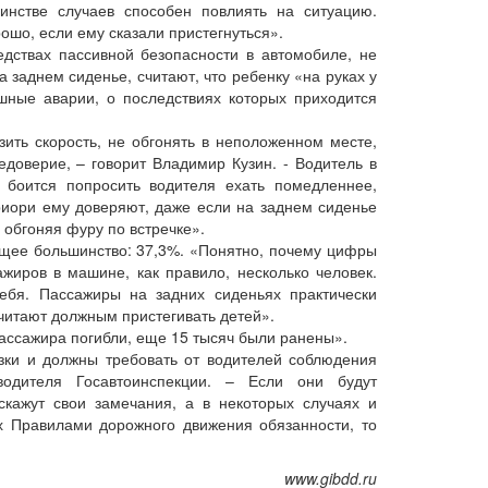
инстве случаев способен повлиять на ситуацию.
ошо, если ему сказали пристегнуться».
ствах пассивной безопасности в автомобиле, не
 заднем сиденье, считают, что ребенку «на руках у
шные аварии, о последствиях которых приходится
ить скорость, не обгонять в неположенном месте,
едоверие, – говорит Владимир Кузин. - Водитель в
 боится попросить водителя ехать помедленнее,
приори ему доверяют, даже если на заднем сиденье
 обгоняя фуру по встречке».
ее большинство: 37,3%. «Понятно, почему цифры
жиров в машине, как правило, несколько человек.
ебя. Пассажиры на задних сиденьях практически
считают должным пристегивать детей».
ассажира погибли, еще 15 тысяч были ранены».
ки и должны требовать от водителей соблюдения
одителя Госавтоинспекции. – Если они будут
скажут свои замечания, а в некоторых случаях и
х Правилами дорожного движения обязанности, то
www.gibdd.ru