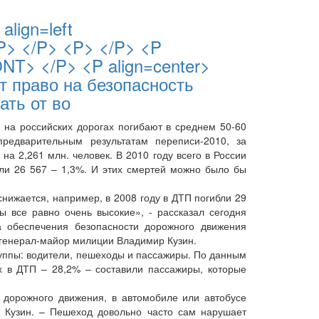
lign=left
<P> </P> <P> </P> <P
NT> </P> <P align=center>
 право на безопасность
ть от во
на российских дорогах погибают в среднем 50-60
редварительным результатам переписи-2010, за
на 2,261 млн. человек. В 2010 году всего в России
бли 26 567 – 1,3%. И этих смертей можно было бы
нижается, например, в 2008 году в ДТП погибли 29
 все равно очень высокие», - рассказал сегодня
а обеспечения безопасности дорожного движения
 генерал-майор милиции Владимир Кузин.
уппы: водители, пешеходы и пассажиры. По данным
их в ДТП – 28,2% – составили пассажиры, которые
 дорожного движения, в автомобиле или автобусе
р Кузин. – Пешеход довольно часто сам нарушает