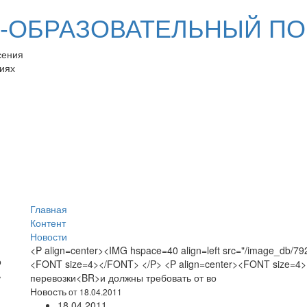
ОБРАЗОВАТЕЛЬНЫЙ ПО
сения
иях
Главная
Контент
Новости
<P align=center><IMG hspace=40 align=left src="/image_db/79
<FONT size=4></FONT> </P> <P align=center><FONT size=4
перевозки<BR>и должны требовать от во
Новость
от 18.04.2011
18.04.2011