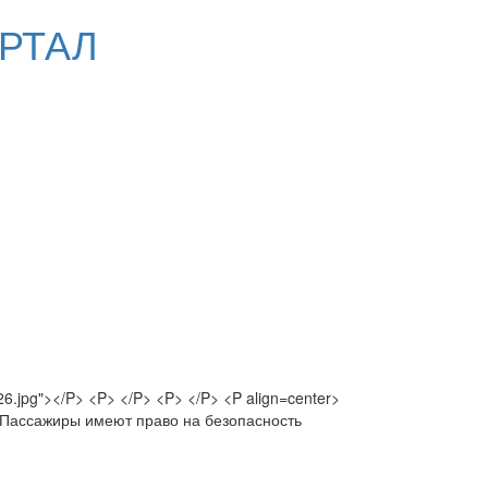
РТАЛ
26.jpg"></P> <P> </P> <P> </P> <P align=center>
>Пассажиры имеют право на безопасность