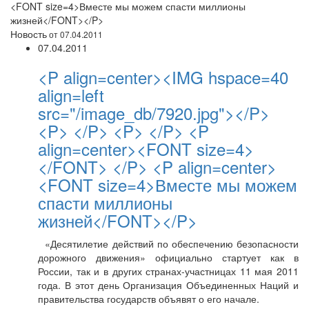
<FONT size=4>Вместе мы можем спасти миллионы
жизней</FONT></P>
Новость
от 07.04.2011
07.04.2011
<P align=center><IMG hspace=40
align=left
src="/image_db/7920.jpg"></P>
<P> </P> <P> </P> <P
align=center><FONT size=4>
</FONT> </P> <P align=center>
<FONT size=4>Вместе мы можем
спасти миллионы
жизней</FONT></P>
«Десятилетие действий по обеспечению безопасности
дорожного движения» официально стартует как в
России, так и в других странах-участницах 11 мая 2011
года. В этот день Организация Объединенных Наций и
правительства государств объявят о его начале.