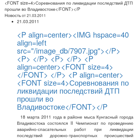
<FONT size=4>Соревнования по ликвидации последствий ДТП
прошли во Владивостоке</FONT></P
Новость
от 21.03.2011
21.03.2011
<P align=center><IMG hspace=40
align=left
src="/image_db/7907.jpg"></P>
<P> </P> <P> </P> <P
align=center><FONT size=4>
</FONT> </P> <P align=center>
<FONT size=4>Соревнования по
ликвидации последствий ДТП
прошли во
Владивостоке</FONT></P
18 марта 2011 года в районе мыса Кунгасный города
Владивостока состоялся II Чемпионат по проведению
аварийно-спасательных работ при ликвидации
последствий дорожно-транспортных происшествий