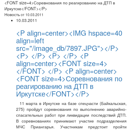
<FONT size=4>Соревнования по реагированию на ДТП в
Иркутске</FONT></P>
Новость
от 10.03.2011
10.03.2011
<P align=center><IMG hspace=40
align=left
src="/image_db/7897.JPG"></P>
<P> </P> <P> </P> <P
align=center><FONT size=4>
</FONT> </P> <P align=center>
<FONT size=4>Соревнования по
реагированию на ДТП в
Иркутске</FONT></P>
11 марта в Иркутске на базе спецчасти (Байкальская,
275) пройдут соревнования по выполнению аварийно-
спасательных работ при ликвидации последствий ДТП.
В соревнованиях принимают участие подразделения
МЧС Приангарья. Участникам предстоит пройти