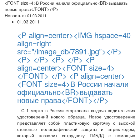
<FONT size=4>В России начали официально<BR>выдавать
новые права</FONT></P>
Новость
от 01.03.2011
01.03.2011
<P align=center><IMG hspace=40
align=right
src="/image_db/7891.jpg"></P>
<P> </P> <P> </P> <P
align=center><FONT size=4>
</FONT> </P> <P align=center>
<FONT size=4>В России начали
официально<BR>выдавать
новые права</FONT></P>
С 1 марта в России стартовала выдача водительских
удостоверений нового образца. Новое удостоверение
представляет собой пластиковую карточку с высокой
степенью полиграфической защиты и штрих-кодом,
который позволит сотруднику ГИБДД с помощью