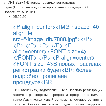
<FONT size=4>В новых правилах регистрации
будет<BR>более подробно прописана процедура<BR
Новость
от 25.02.2011
25.02.2011
<P align=center><IMG hspace=40
align=left
src="/image_db/7888.jpg"></P>
<P> </P> <P> </P> <P
align=center><FONT size=4>
</FONT> </P> <P align=center>
<FONT size=4>В новых правилах
регистрации будет<BR>более
подробно прописана
процедура<BR
В изменениях, подготовленных в Правила регистрации
автомототранспортных средств и прицепов к ним, а
также Административный регламент, которые вступят в
силу в ближайшее время, будет более подробно