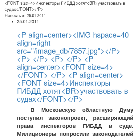
<FONT size=4>Инспекторы ГИБДД хотят<BR>участвовать в
судах</FONT></P>
Новость
от 25.01.2011
25.01.2011
<P align=center><IMG hspace=40
align=right
src="/image_db/7857.jpg"></P>
<P> </P> <P> </P> <P
align=center><FONT size=4>
</FONT> </P> <P align=center>
<FONT size=4>Инспекторы
ГИБДД хотят<BR>участвовать в
судах</FONT></P>
В Московскую областную Думу
поступил законопроект, расширяющий
права инспекторов ГИБДД в суде.
Милиционеры попросили законодателей