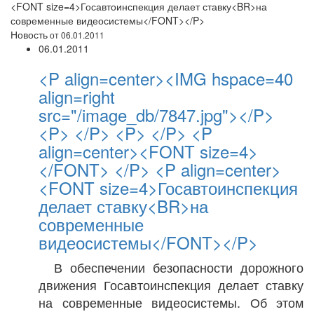
<FONT size=4>Госавтоинспекция делает ставку<BR>на
современные видеосистемы</FONT></P>
Новость
от 06.01.2011
06.01.2011
<P align=center><IMG hspace=40
align=right
src="/image_db/7847.jpg"></P>
<P> </P> <P> </P> <P
align=center><FONT size=4>
</FONT> </P> <P align=center>
<FONT size=4>Госавтоинспекция
делает ставку<BR>на
современные
видеосистемы</FONT></P>
В обеспечении безопасности дорожного
движения Госавтоинспекция делает ставку
на современные видеосистемы. Об этом