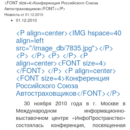
<FONT size=4>Конференция Российского Союза
Автостраховщиков</FONT></P>
Новость
от 01.12.2010
01.12.2010
<P align=center><IMG hspace=40
align=left
src="/image_db/7835.jpg"></P>
<P> </P> <P> </P> <P
align=center><FONT size=4>
</FONT> </P> <P align=center>
<FONT size=4>Конференция
Российского Союза
Автостраховщиков</FONT></P>
30 ноября 2010 года в г. Москве в
Международном информационно-
выставочном центре «ИнфоПространство»
состоялась конференция, посвященная