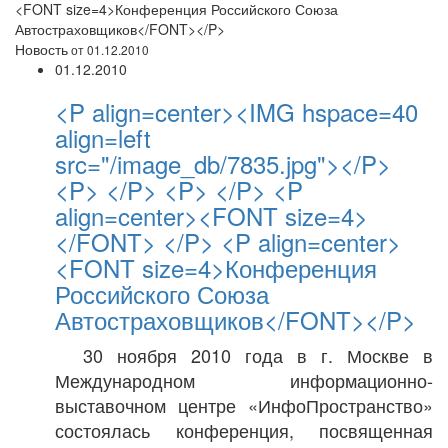
<FONT size=4>Конференция Российского Союза
Автостраховщиков</FONT></P>
Новость
от 01.12.2010
01.12.2010
<P align=center><IMG hspace=40
align=left
src="/image_db/7835.jpg"></P>
<P> </P> <P> </P> <P
align=center><FONT size=4>
</FONT> </P> <P align=center>
<FONT size=4>Конференция
Российского Союза
Автостраховщиков</FONT></P>
30 ноября 2010 года в г. Москве в
Международном информационно-
выставочном центре «ИнфоПространство»
состоялась конференция, посвященная