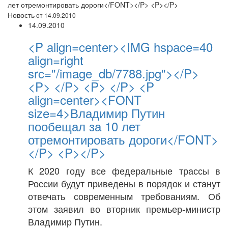
лет отремонтировать дороги</FONT></P> <P></P>
Новость
от 14.09.2010
14.09.2010
<P align=center><IMG hspace=40
align=right
src="/image_db/7788.jpg"></P>
<P> </P> <P> </P> <P
align=center><FONT
size=4>Владимир Путин
пообещал за 10 лет
отремонтировать дороги</FONT>
</P> <P></P>
К 2020 году все федеральные трассы в
России будут приведены в порядок и станут
отвечать современным требованиям. Об
этом заявил во вторник премьер-министр
Владимир Путин.