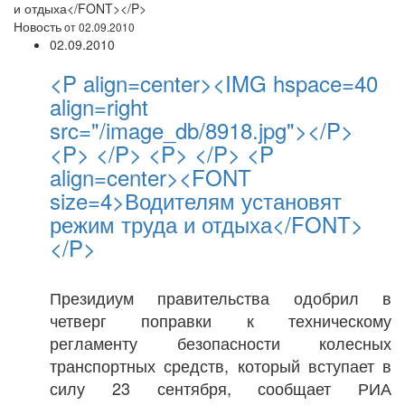
и отдыха</FONT></P>
Новость
от 02.09.2010
02.09.2010
<P align=center><IMG hspace=40
align=right
src="/image_db/8918.jpg"></P>
<P> </P> <P> </P> <P
align=center><FONT
size=4>Водителям установят
режим труда и отдыха</FONT>
</P>
Президиум правительства одобрил в
четверг поправки к техническому
регламенту безопасности колесных
транспортных средств, который вступает в
силу 23 сентября, сообщает РИА