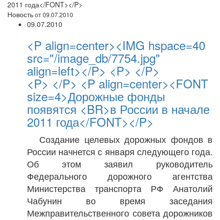
2011 года</FONT></P>
Новость
от 09.07.2010
09.07.2010
<P align=center><IMG hspace=40
src="/image_db/7754.jpg"
align=left></P> <P> </P>
<P> </P> <P align=center><FONT
size=4>Дорожные фонды
появятся <BR>в России в начале
2011 года</FONT></P>
Создание целевых дорожных фондов в
России начнется с января следующего года.
Об этом заявил руководитель
Федерального дорожного агентства
Министерства транспорта РФ Анатолий
Чабунин во время заседания
Межправительственного совета дорожников