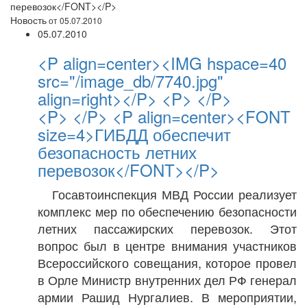
перевозок</FONT></P>
Новость
от 05.07.2010
05.07.2010
<P align=center><IMG hspace=40
src="/image_db/7740.jpg"
align=right></P> <P> </P>
<P> </P> <P align=center><FONT
size=4>ГИБДД обеспечит
безопасность летних
перевозок</FONT></P>
Госавтоинспекция МВД России реализует
комплекс мер по обеспечению безопасности
летних пассажирских перевозок. Этот
вопрос был в центре внимания участников
Всероссийского совещания, которое провел
в Орле Министр внутренних дел РФ генерал
армии Рашид Нургалиев. В мероприятии,