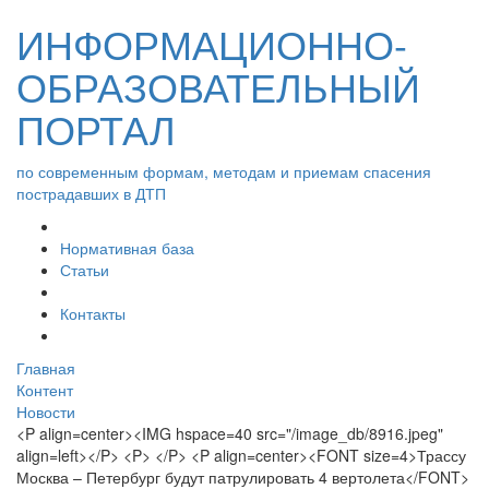
ИНФОРМАЦИОННО-
ОБРАЗОВАТЕЛЬНЫЙ
ПОРТАЛ
по современным формам, методам и приемам спасения
пострадавших в ДТП
Нормативная база
Статьи
Контакты
Главная
Контент
Новости
<P align=center><IMG hspace=40 src="/image_db/8916.jpeg"
align=left></P> <P> </P> <P align=center><FONT size=4>Трассу
Москва – Петербург будут патрулировать 4 вертолета</FONT>