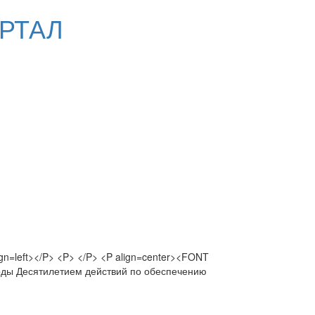
РТАЛ
ign=left></P> <P> </P> <P align=center><FONT
оды Десятилетием действий по обеспечению