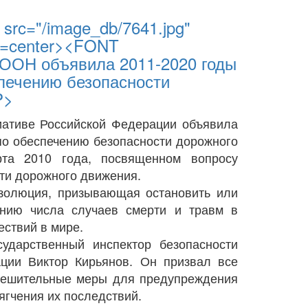
src="/image_db/7641.jpg"
gn=center><FONT
 ООН объявила 2011-2020 годы
печению безопасности
P>
тиве Российской Федерации объявила
по обеспечению безопасности дорожного
та 2010 года, посвященном вопросу
сти дорожного движения.
олюция, призывающая остановить или
анию числа случаев смерти и травм в
ствий в мире.
арственный инспектор безопасности
ции Виктор Кирьянов. Он призвал все
 решительные меры для предупреждения
ягчения их последствий.