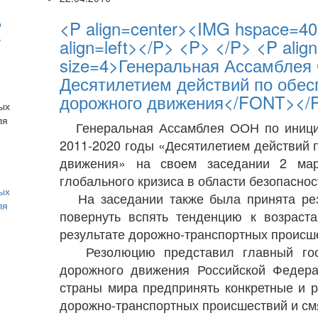
<P align=center><IMG hspace=40 
о
ь
align=left></P> <P> </P> <P ali
size=4>Генеральная Ассамблея
Десятилетием действий по обес
дорожного движения</FONT></
Генеральная Ассамблея ООН по инициа
2011-2020 годы «Десятилетием действий 
движения» на своем заседании 2 мар
глобального кризиса в области безопасно
ых
На заседании также была принята рез
ля
повернуть вспять тенденцию к возраст
результате дорожно-транспортных происше
Резолюцию представил главный госуд
дорожного движения Российской Федера
страны мира предпринять конкретные и
дорожно-транспортных происшествий и см