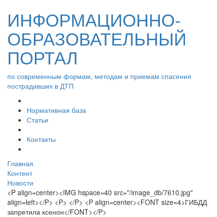
ИНФОРМАЦИОННО-
ОБРАЗОВАТЕЛЬНЫЙ
ПОРТАЛ
по современным формам, методам и приемам спасения
пострадавших в ДТП
Нормативная база
Статьи
Контакты
Главная
Контент
Новости
<P align=center><IMG hspace=40 src="/image_db/7610.jpg"
align=left></P> <P> </P> <P align=center><FONT size=4>ГИБДД
запретила ксенон</FONT></P>