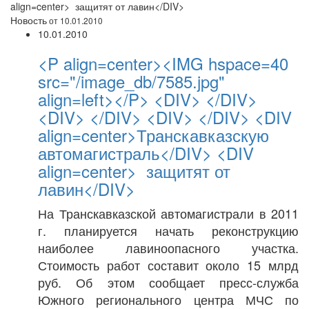
align=center> защитят от лавин</DIV>
Новость
от 10.01.2010
10.01.2010
<P align=center><IMG hspace=40
src="/image_db/7585.jpg"
align=left></P> <DIV> </DIV>
<DIV> </DIV> <DIV> </DIV> <DIV
align=center>Транскавказскую
автомагистраль</DIV> <DIV
align=center> защитят от
лавин</DIV>
На Транскавказской автомагистрали в 2011
г. планируется начать реконструкцию
наиболее лавиноопасного участка.
Стоимость работ составит около 15 млрд
руб. Об этом сообщает пресс-служба
Южного регионального центра МЧС по