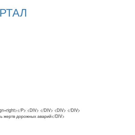
РТАЛ
gn=right></P> <DIV> </DIV> <DIV> </DIV>
нь жертв дорожных аварий</DIV>