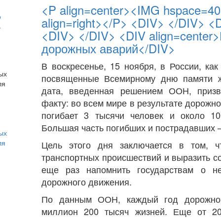
<P align=center><IMG hspace=40 
о
align=right></P> <DIV> </DIV> <
ь
<DIV> </DIV> <DIV align=cente
дорожных аварий</DIV>
В воскресенье, 15 ноября, в России, ка
посвященные Всемирному дню памяти ж
дата, введенная решением ООН, призв
факту: во всем мире в результате дорож
погибает 3 тысячи человек и около 1
Большая часть погибших и пострадавших 
ых
ля
Цель этого дня заключается в том, ч
транспортных происшествий и выразить с
еще раз напомнить государствам о не
дорожного движения.
По данным ООН, каждый год дорожно-
миллион 200 тысяч жизней. Еще от 2