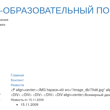
ОБРАЗОВАТЕЛЬНЫЙ ПО
сения
иях
Главная
Контент
Новости
<P align=center><IMG hspace=40 src="/image_db/7548.jpg" ali
<DIV> </DIV> <DIV> </DIV> <DIV align=center>Всемирный де
Новость
от 15.11.2009
15.11.2009