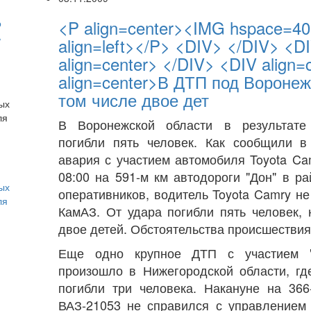
<P align=center><IMG hspace=40 
о
ь
align=left></P> <DIV> </DIV> <D
align=center> </DIV> <DIV align=
align=center>В ДТП под Воронеж
том числе двое дет
В Воронежской области в результате 
погибли пять человек. Как сообщили в
авария с участием автомобиля Toyota C
08:00 на 591-м км автодороги "Дон" в 
ых
оперативников, водитель Toyota Camry н
ля
КамАЗ. От удара погибли пять человек,
двое детей. Обстоятельства происшествия
Еще одно крупное ДТП с участием "л
произошло в Нижегородской области, г
погибли три человека. Накануне на 36
ВАЗ-21053 не справился с управлением