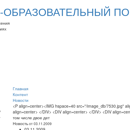
ОБРАЗОВАТЕЛЬНЫЙ ПО
сения
иях
Главная
Контент
Новости
<P align=center><IMG hspace=40 src="/image_db/7530.jpg" ali
align=center> </DIV> <DIV align=center> </DIV> <DIV align=c
том числе двое дет
Новость
от 03.11.2009
03.11.2009