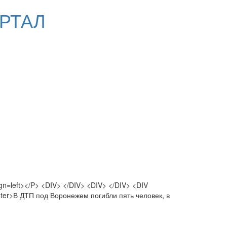
РТАЛ
gn=left></P> <DIV> </DIV> <DIV> </DIV> <DIV
enter>В ДТП под Воронежем погибли пять человек, в