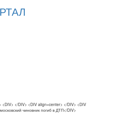
РТАЛ
 <DIV> </DIV> <DIV align=center> </DIV> <DIV
 московский чиновник погиб в ДТП</DIV>