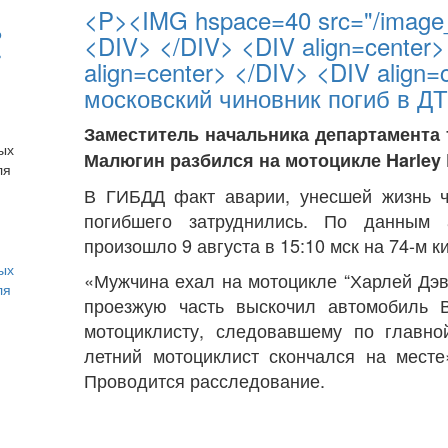
<P><IMG hspace=40 src="/image_d
о
<DIV> </DIV> <DIV align=center>
ь
align=center> </DIV> <DIV alig
московский чиновник погиб в Д
Заместитель начальника департамента
Малюгин разбился на мотоцикле Harley
В ГИБДД факт аварии, унесшей жизнь ч
погибшего затруднились. По данным а
произошло 9 августа в 15:10 мск на 74-м 
ых
«Мужчина ехал на мотоцикле “Харлей Дэв
ля
проезжую часть выскочил автомобиль В
мотоциклисту, следовавшему по главно
летний мотоциклист скончался на мест
Проводится расследование.