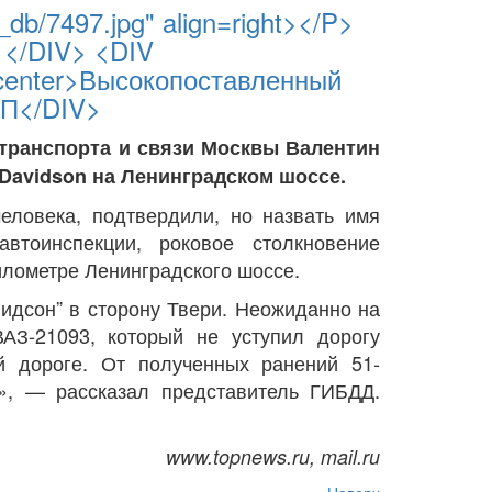
b/7497.jpg" align=right></P>
 </DIV> <DIV
n=center>Высокопоставленный
ТП</DIV>
 транспорта и связи Москвы Валентин
 Davidson на Ленинградском шоссе.
еловека, подтвердили, но назвать имя
втоинспекции, роковое столкновение
километре Ленинградского шоссе.
идсон” в сторону Твери. Неожиданно на
АЗ-21093, который не уступил дорогу
й дороге. От полученных ранений 51-
е», — рассказал представитель ГИБДД.
www.topnews.ru, mail.ru