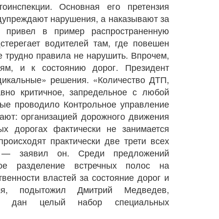
тоинспекции. Основная его претензия
едупреждают нарушения, а наказывают за
т привел в пример распространенную
дстерегает водителей там, где повешен
де трудно правила не нарушить. Впрочем,
ям, и к состоянию дорог. Президент
дикальные» решения. «Количество ДТП,
авно критичное, запредельное с любой
орые проводило Контрольное управление
ывают: организацией дорожного движения
ых дорогах фактически не занимается
происходят практически две трети всех
», — заявил он. Среди предложений
кое разделение встречных полос на
венности властей за состояние дорог и
я, подытожил Дмитрий Медведев,
ет дан целый набор специальных