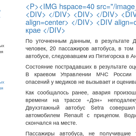
<P><IMG hspace=40 src="/image_d
о
<DIV> </DIV> <DIV> </DIV> <DI
ь
align=center> </DIV> <DIV align
крае </DIV>
По уточненным данным, в результате 
человек, 20 пассажиров автобуса, в том
автобусе, следовавшем из Пятигорска в Ан
Состояние пострадавших в результате оц
В краевом Управлении МЧС России с
опасений у медиков не вызывает и оценива
ых
ля
Как сообщалось ранее, авария произош
времени на трассе «Дон» неподалеку
Двухэтажный автобус Setra соверши
автомобилем Renault с прицепом. Вод
скончался на месте.
Пассажиры автобуса, не получившие