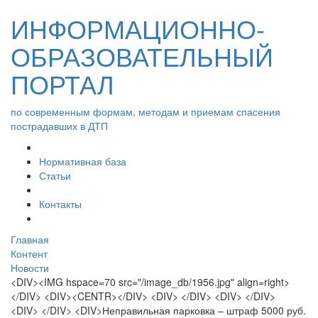
ИНФОРМАЦИОННО-
ОБРАЗОВАТЕЛЬНЫЙ
ПОРТАЛ
по современным формам, методам и приемам спасения
пострадавших в ДТП
Нормативная база
Статьи
Контакты
Главная
Контент
Новости
<DIV><IMG hspace=70 src="/image_db/1956.jpg" align=right>
</DIV> <DIV><CENTR></DIV> <DIV> </DIV> <DIV> </DIV>
<DIV> </DIV> <DIV>Неправильная парковка – штраф 5000 руб.