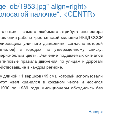
_db/1953.jpg" align=right>
олосатой палочке". <CENTR>
алочки» - самого любимого атрибута инспектора
правления рабоче-крестьянской милиции НКВД СССР
лировщика уличного движения», согласно которой
гналов) в городах по утвержденному списку,
черно-белый цвет». Значение подаваемых сигналов
в типовые правила движения по улицам и дорогам
ействовавшие в каждом регионе.
 длиной 11 вершков (49 см), который использовали
этот жезл хранился в кожаном чехле и носился
 1930 по 1939 года милиционеры обходились без
Наверх