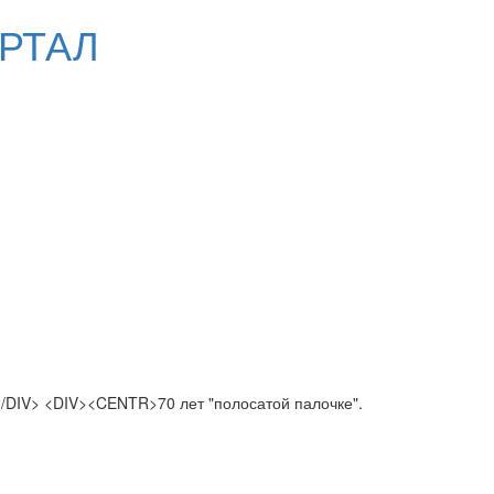
РТАЛ
 </DIV> <DIV><CENTR>70 лет "полосатой палочке".