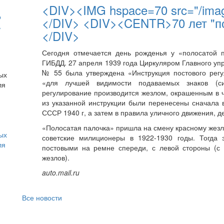
<DIV><IMG hspace=70 src="/image
о
</DIV> <DIV><CENTR>70 лет "п
ь
</DIV>
Сегодня отмечается день рожденья у «полосатой п
ГИБДД. 27 апреля 1939 года Циркуляром Главного у
№ 55 была утверждена «Инструкция постового регу
«для лучшей видимости подаваемых знаков (си
регулирование производится жезлом, окрашенным в 
из указанной инструкции были перенесены сначала 
СССР 1940 г, а затем в правила уличного движения, д
«Полосатая палочка» пришла на смену красному жезлу
ых
советские милиционеры в 1922-1930 годы. Тогда 
ля
постовыми на ремне спереди, с левой стороны (с
жезлов).
auto.mail.ru
Все новости