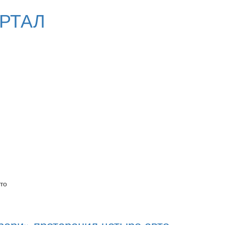
РТАЛ
то
рари» протаранил четыре авто