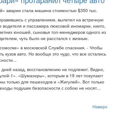
ей» аварии стала машина стоимостью $350 тыс.
справившись с управлением, вылетел на встречную
е водителя и пассажира люксовой иномарки, никто,
-летних юношей, сыновья топ-менеджеров одного из
дителем, чуть было не расстался с жизнью.
мсомолке» в московской Службе спасения. - Чтобы
 кузов авто. Но вообще это чудо, что все остались
ности...
о дней назад, восстановлению не подлежит. Видно,
лой-1». «Шумахеры», которым в 19 лет покупают
аны только для пешеходов и «Жигулей». Вот только
еходы подушек безопасности с собою не носят...
Наверх