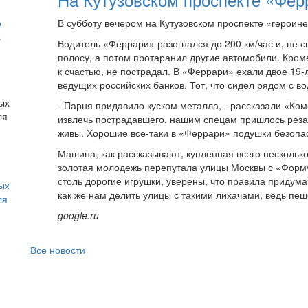
о
В субботу вечером на Кутузовском проспекте «героин
ь
Водитель «Феррари» разогнался до 200 км/час и, не 
полосу, а потом протаранил другие автомобили. Кром
к счастью, не пострадал. В «Феррари» ехали двое 19
ведущих российских банков. Тот, что сидел рядом с во
- Парня придавило куском металла, - рассказали «Ко
извлечь пострадавшего, нашим спецам пришлось резать
живы. Хорошие все-таки в «Феррари» подушки безопас
Машина, как рассказывают, купленная всего нескольк
золотая молодежь перепутала улицы Москвы с «Форму
столь дорогие игрушки, уверены, что правила придум
ых
как же нам делить улицы с такими лихачами, ведь пеш
ля
google.ru
Все новости