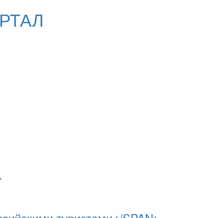
РТАЛ
>
оссийскими туристами</SPAN>