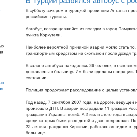
о
В субботу вечером в турецкой провинции Анталья про
ь
российские туристы.
Автобус, возвращавшийся из поездки в город Памуккал
пункта Коркутели.
Наиболее вероятной причиной аварии могло стать то,
транспортным средством на скользкой после дождя тр
В салоне автобуса находились 36 человек, в основном
доставлены в больницу. Им были сделаны операции. Т
состоянии.
ых
ля
Полиция продолжает расследование с целью установл
Год назад, 7 сентября 2007 года, на дороге, ведущей 
произошло ДТП. В аварии пострадали 11 граждан Росс
гражданин Украины, погиб. А 2 июля этого года в авар
среди которых были двое детей и двое подростков. П
22-летняя гражданка Киргизии, работавшая гидом в ту
больнице.