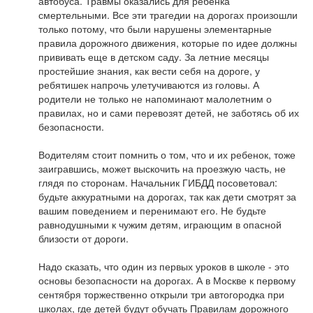
автобуса. Травмы оказались для ребенка
смертельными. Все эти трагедии на дорогах произошли
только потому, что были нарушены элементарные
правила дорожного движения, которые по идее должны
прививать еще в детском саду. За летние месяцы
простейшие знания, как вести себя на дороге, у
ребятишек напрочь улетучиваются из головы. А
родители не только не напоминают малолетним о
правилах, но и сами перевозят детей, не заботясь об их
безопасности.
Водителям стоит помнить о том, что и их ребенок, тоже
заигравшись, может выскочить на проезжую часть, не
глядя по сторонам. Начальник ГИБДД посоветовал:
будьте аккуратными на дорогах, так как дети смотрят за
вашим поведением и перенимают его. Не будьте
равнодушными к чужим детям, играющим в опасной
близости от дороги.
Надо сказать, что один из первых уроков в школе - это
основы безопасности на дорогах. А в Москве к первому
сентября торжественно открыли три автогородка при
школах, где детей будут обучать Правилам дорожного