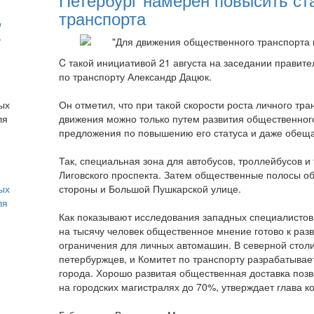
транспорта
о
ь
"Для движения общественного транспорта 
C такой инициативой 21 августа на заседании правит
по транспорту Александр Дацюк.
Он отметил, что при такой скорости роста личного тр
движения можно только путем развития общественного
предложения по повышению его статуса и даже обещ
Так, специальная зона для автобусов, троллейбусов и
Лиговского проспекта. Затем общественные полосы о
ых
стороны и Большой Пушкарской улице.
ля
Как показывают исследования западных специалистов
на тысячу человек общественное мнение готово к раз
ограничения для личных автомашин. В северной столи
петербуржцев, и Комитет по транспорту разрабатывае
города. Хорошо развитая общественная доставка позв
на городских магистралях до 70%, утверждает глава к