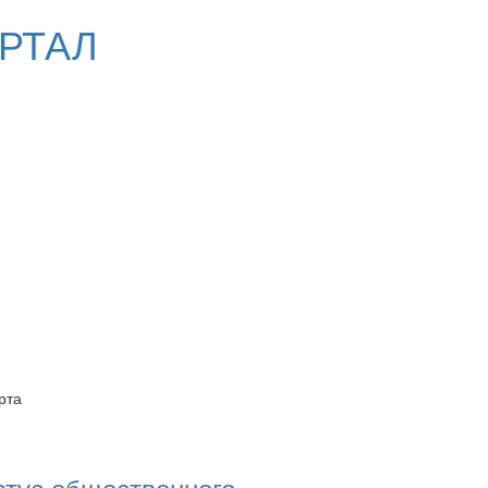
РТАЛ
рта
атус общественного