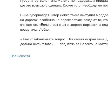
Губернатор Валентина Матвиенко поддержала инициат
где это возможно сделать. Кроме того, необходимо при
Вице-губернатор Виктор Лобко также выступил в подд
на дорогах, особенно на перекрестках, создают те, к
считает он. «Если стоит знак о запрете парковки, а п
возмутился Лобко.
«Хватит забалтывать вопрос. Эта самая острая тема 
должна быть готова», — подытожила Валентина Матви
Все новости