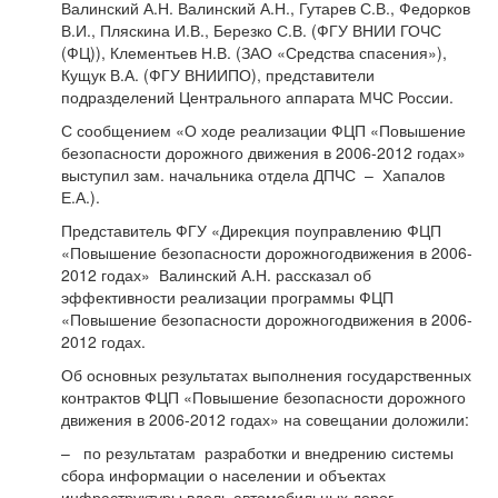
Валинский А.Н. Валинский А.Н., Гутарев С.В., Федорков
В.И., Пляскина И.В., Березко С.В. (ФГУ ВНИИ ГОЧС
(ФЦ)), Клементьев Н.В. (ЗАО «Средства спасения»),
Кущук В.А. (ФГУ ВНИИПО), представители
подразделений Центрального аппарата МЧС России.
С сообщением «О ходе реализации ФЦП «Повышение
безопасности дорожного движения в 2006-2012 годах»
выступил зам. начальника отдела ДПЧС – Хапалов
Е.А.).
Представитель ФГУ «Дирекция поуправлению ФЦП
«Повышение безопасности дорожногодвижения в 2006-
2012 годах» Валинский А.Н. рассказал об
эффективности реализации программы ФЦП
«Повышение безопасности дорожногодвижения в 2006-
2012 годах.
Об основных результатах выполнения государственных
контрактов ФЦП «Повышение безопасности дорожного
движения в 2006-2012 годах» на совещании доложили:
– по результатам разработки и внедрению системы
сбора информации о населении и объектах
инфраструктуры вдоль автомобильных дорог,