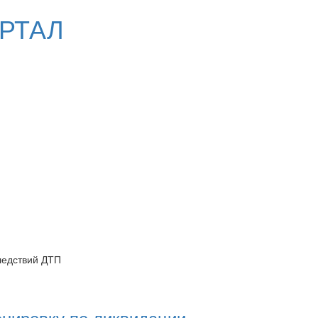
РТАЛ
ледствий ДТП
енировку по ликвидации