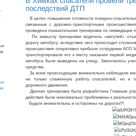
последствий ДТП
о
ь
В целях повышения готовности пожарно-спасательны
связанные с дорожно-транспортными происшествия
проведена показательная тренировка по ликвидации 
По замыслу тренировки водитель «жигулей» отъез
дорогу автобусу, вследствие чего происходит столкно
происшествия оперативно прибыли сотрудники АСО М
транспортировали его к месту оказания первой мед
автобуса были выведены на улицу. Закончилось уче
средства.
За всем происходящим внимательно наблюдали мест
не только слаженную работу спасателей, но и п
ых
дорожного движения.
ля
Данная тренировка была разработана Главным упра
действия были максимально приближены к реальности
Будьте внимательны и осторожны на дорогах!!!