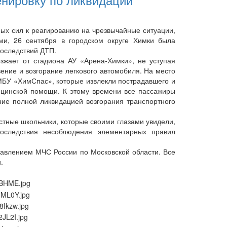
х сил к реагированию на чрезвычайные ситуации,
ми, 26 сентября в городском округе Химки была
последствий ДТП.
жает от стадиона АУ «Арена-Химки», не уступая
вение и возгорание легкового автомобиля. На место
БУ «ХимСпас», которые извлекли пострадавшего и
ицинской помощи. К этому времени все пассажиры
ние полной ликвидацией возгорания транспортного
ные школьники, которые своими глазами увидели,
оследствия несоблюдения элементарных правил
влением МЧС России по Московской области. Все
.