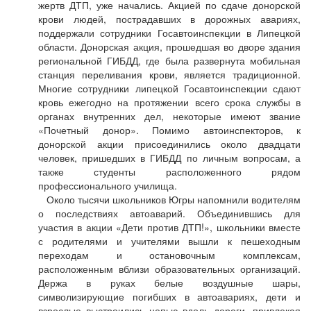
жертв ДТП, уже начались. Акцией по сдаче донорской
крови людей, пострадавших в дорожных авариях,
поддержали сотрудники Госавтоинспекции в Липецкой
области. Донорская акция, прошедшая во дворе здания
региональной ГИБДД, где была развернута мобильная
станция переливания крови, является традиционной.
Многие сотрудники липецкой Госавтоинспекции сдают
кровь ежегодно на протяжении всего срока службы в
органах внутренних дел, некоторые имеют звание
«Почетный донор». Помимо автоинспекторов, к
донорской акции присоединились около двадцати
человек, пришедших в ГИБДД по личным вопросам, а
также студенты расположенного рядом
профессионального училища.
Около тысячи школьников Югры напомнили водителям
о последствиях автоаварий. Объединившись для
участия в акции «Дети против ДТП!», школьники вместе
с родителями и учителями вышли к пешеходным
переходам и остановочным комплексам,
расположенным вблизи образовательных организаций.
Держа в руках белые воздушные шары,
символизирующие погибших в автоавариях, дети и
взрослые выстроились цепью вдоль дороги, привлекая