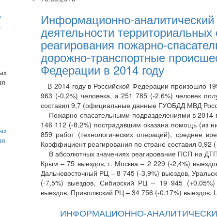
Информационно-аналитический 
о
ь
деятельности территориальных 
реагирования пожарно-спасател
дорожно-транспортные происшес
Федерации в 2014 году
В 2014 году в Российской Федерации произошло 199 
963 (-0,2%) человека, а 251 785 (-2,6%) человек п
составил 9,7 (официальные данные ГУОБДД МВД Росс
Пожарно-спасательными подразделениями в 2014 год
146 112 (-8,2%) пострадавшим оказана помощь (из н
ых
859 работ (технологических операций), среднее вр
ля
Коэффициент реагирования по стране составил 0,92 (
В абсолютных значениях реагирование ПСП на ДТП со
Крым – 75 выездов, г. Москва – 2 229 (-2,4%) выездо
Дальневосточный РЦ – 8 745 (-3,9%) выездов, Уральс
(-7,5%) выездов, Сибирский РЦ – 19 945 (+0,05%)
выездов, Приволжский РЦ – 34 756 (-0,17%) выездов, 
ИНФОРМАЦИОННО-АНАЛИТИЧЕСК