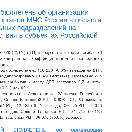
бюллетень об организации
органов МЧС России в области
ьных подразделений на
твия в субъектах Российской
720 (-2,1%) ДТП, в результате которых погибло 26
олучили ранения. Коэффициент тяжести последствий
ии).
у осуществлено 156 226 (-0,6%) выездов на ДТП,
их деблокировано 19 324 человека). Проведено 264
емя прибытия к месту ДТП составило 6,7 минуты.
+0,01) или 92%.
ставило: г. Севастополь – 22 выезда, Республика
в, Северо-Кавказский РЦ – 6 826 (+21,1%) выездов,
кий РЦ – 12 192 (-6,5%) выезда, Южный РЦ – 13 388
 выездов, Северо-Западный РЦ – 21 712 (-7,1%)
Центральный РЦ – 36 076 (+5,8%) выездов.
ИЙ БЮЛЛЕТЕНЬ об организации