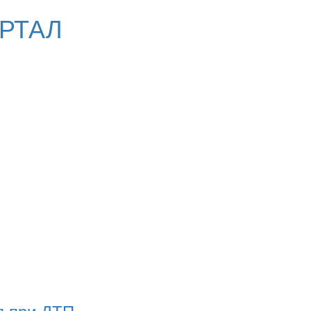
РТАЛ
я при ДТП