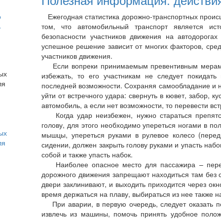
о
Ежегодная статистика дорожно-транспортных происш
ь
том, что автомобильный транспорт является ис
безопасности участников движения на автодорогах
успешное решение зависит от многих факторов, сре
участников движения.
Если вопреки принимаемым превентивным мерам д
избежать, то его участникам не следует покидат
последней возможности. Сохраняя самообладание и н
уйти от встречного удара: свернуть в кювет, забор, к
автомобиль, а если нет возможности, то перевести вс
Когда удар неизбежен, нужно стараться препятс
голову, для этого необходимо упереться ногами в пол
ых
мышцы, упереться руками в рулевое колесо (пере
ля
сидении, должен закрыть голову руками и упасть набо
собой и также упасть набок.
Наиболее опасное место для пассажира – передн
дорожного движения запрещают находиться там без с
двери заклинивают, и выходить приходится через окн
время держаться на плаву, выбираться из нее также н
При аварии, в первую очередь, следует оказать п
извлечь из машины, помочь принять удобное полож