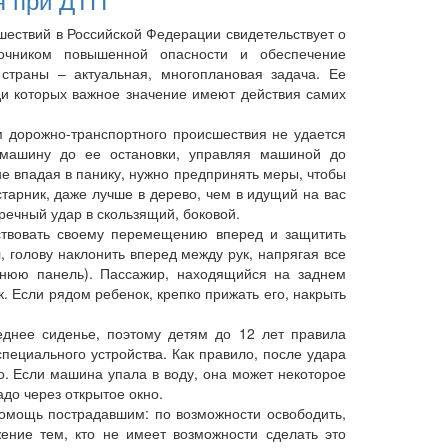
ествий в Российской Федерации свидетельствует о
точником повышенной опасности и обеспечение
 страны – актуальная, многоплановая задача. Ее
ди которых важное значение имеют действия самих
орожно-транспортного происшествия не удается
ь машину до ее остановки, управляя машиной до
е впадая в панику, нужно предпринять меры, чтобы
устарник, даже лучше в дерево, чем в идущий на вас
тречный удар в скользящий, боковой.
твовать своему перемещению вперед и защитить
, голову наклонить вперед между рук, напрягая все
днюю панель). Пассажир, находящийся на заднем
к. Если рядом ребенок, крепко прижать его, накрыть
ее сиденье, поэтому детям до 12 лет правила
пециального устройства. Как правило, после удара
о. Если машина упала в воду, она может некоторое
адо через открытое окно.
омощь пострадавшим: по возможности освободить,
ение тем, кто не имеет возможности сделать это