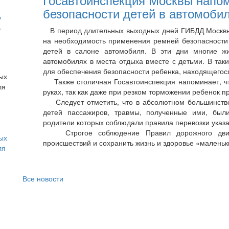
безопасности детей в автомоби
о
ь
В период длительных выходных дней ГИБДД Москвы
на необходимость применения ремней безопасности 
детей в салоне автомобиля. В эти дни многие ж
автомобилях в места отдыха вместе с детьми. В так
для обеспечения безопасности ребенка, находящегося
Также столичная Госавтоинспекция напоминает, что
руках, так как даже при резком торможении ребенок п
Следует отметить, что в абсолютном большинстве
детей пассажиров, травмы, полученные ими, были
родители которых соблюдали правила перевозки указа
Строгое соблюдение Правил дорожного движен
ых
происшествий и сохранить жизнь и здоровье «маленьк
ля
Все новости