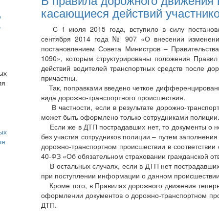
касающиеся действий участник
о
ь
С 1 июля 2015 года, вступило в силу постановл
сентября 2014 года № 907 «О внесении изменени
постановлением Совета Министров – Правительства
1090», которым структурированы положения Правил
действий водителей транспортных средств после дор
причастны.
Так, поправками введено четкое дифференцирование
вида дорожно-транспортного происшествия.
В частности, если в результате дорожно-транспорт
может быть оформлено только сотрудниками полиции
Если же в ДТП пострадавших нет, то документы о н
ых
без участия сотрудников полиции – путем заполнени
ля
дорожно-транспортном происшествии в соответствии
40-ФЗ «Об обязательном страховании гражданской отв
В остальных случаях, если в ДТП нет пострадавших
при поступлении информации о данном происшествии
Кроме того, в Правилах дорожного движения теперь ч
оформлении документов о дорожно-транспортном про
ДТП.