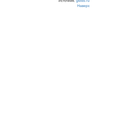
Источник:
gibdd.ru
Наверх